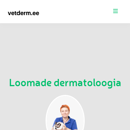
Vetderm
Mobi
Menü
Pea
–
Loomade
dermatoloogia
Loomade dermatoloogia